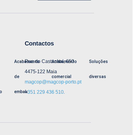
Contactos
Rua do Castanhal, 650
Acabamento
Acabamento
Soluções
4475-122 Maia
de
comercial
diversas
magcop@magcop-porto.pt
o
embalagem
+
351 229 436 510.