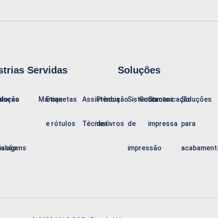
strias Servidas
Soluções
dução
alores
Marcas
Etiquetas
Assistência
Produção
Sistemas
Contactos
Comunicação
Soluções
e rótulos
Técnica
de livros
de
impressa
para
alagens
issão
impressão
acabament