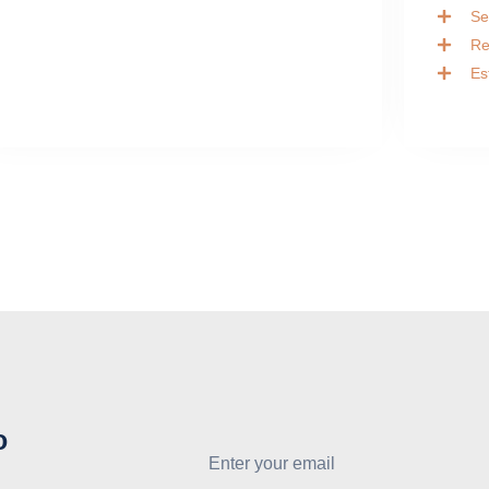
Se
Re
Es
o