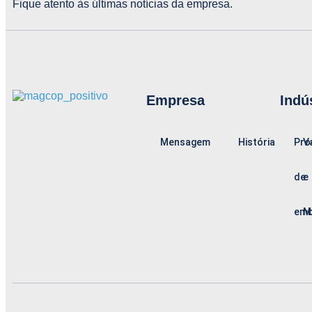
Fique atento às últimas notícias da empresa.
Empresa
Indú
Mensagem
História
Pro
V
de
e
emb
M