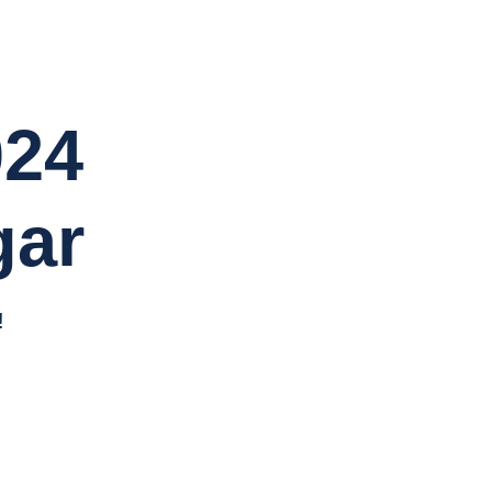
024
gar
!